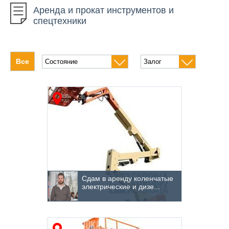
Аренда и прокат инструментов и
Автомобильный инструмент
спецтехники
Алмазное бурение
Бетонное оборудование
Все
Бурение грунта
Высотное оборудование
Генераторы
Измерительные приборы
Климатическое оборудование
Компрессоры
Сдам в аренду коленчатые
электрические и дизе...
Кровельная техника
Насосное оборудование