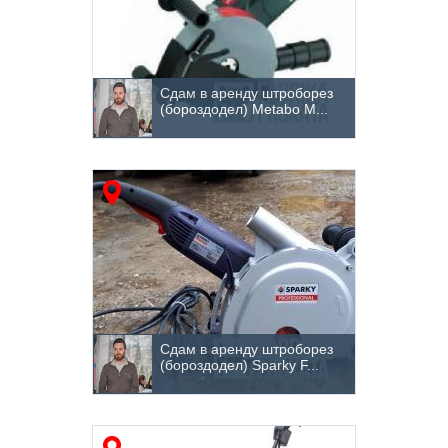
Сдам в аренду штроборез
(бороздодел) Metabo M...
Сдам в аренду штроборез
(бороздодел) Sparky F...