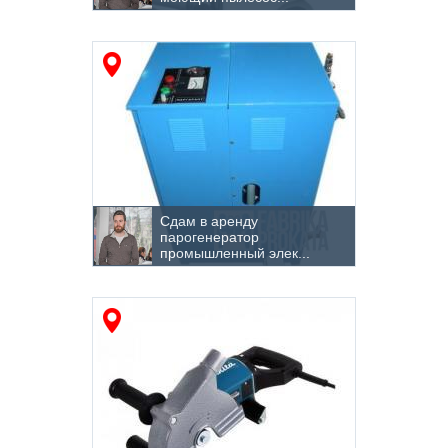
Разрушение и демонтаж
Ручной инструмент
Садовая техника
Складское оборудование
Трактора
Сдам в аренду
Уборочное оборудование и техника
парогенератор
промышленный элек...
Уплотнение грунта
Хранение
Шлифовальные машины
Сварочное оборудование
Электроинструмент