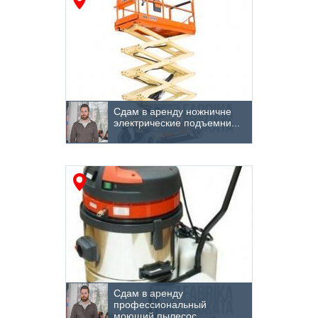
Обработка арматуры
Ограждения
Опалубочные системы
Опрессовка отопления
Сдам в аренду ножничне
Освещение
электрические подъемни...
Отопление и вентиляция
Отрезное оборудование и инструмент
Очистка поверхностей
Парогенераторы
Плиткорезы и камнерезы
Погрузчики
Сдам в аренду
профессиональный
Подъемные краны
моющий пылесос...