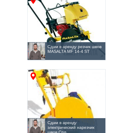
Сдам в аренду резчик швов
MASALTA MF 14-4 ST
Сдам в аренду
электрический нарезчик
швов Спл...