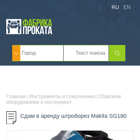
RU
EN
Главная
|
Инструменты и спецтехника
|
Отрезное
оборудование и инструмент
Сдам в аренду штроборез Makita SG180