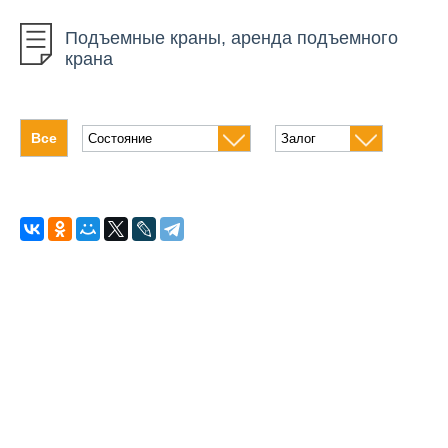
Автовышки
Подъемные краны, аренда подъемного
Автомобильный инструмент
крана
Алмазное бурение
Бетонное оборудование
Все
Бурение грунта
Высотное оборудование
Генераторы
Измерительные приборы
Климатическое оборудование
Компрессоры
Кровельная техника
Насосное оборудование