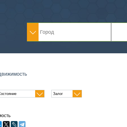
движимость
мость