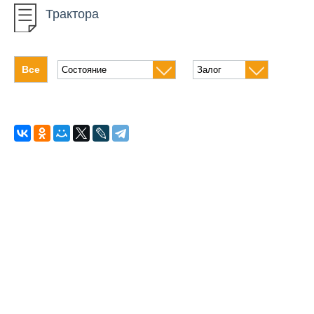
Трактора
Автомобильный инструмент
Алмазное бурение
Все
Бетонное оборудование
Бурение грунта
Высотное оборудование
Генераторы
Измерительные приборы
Климатическое оборудование
Компрессоры
Кровельная техника
Насосное оборудование