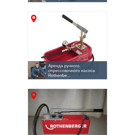
Подъемные краны
Разрушение и демонтаж
Ручной инструмент
Садовая техника
Складское оборудование
Трактора
Аренда ручного
опрессовочного насоса
Уборочное оборудование и техника
Rothenbe...
Уплотнение грунта
Хранение
Шлифовальные машины
Сварочное оборудование
Электроинструмент