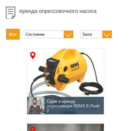
Автовышки
Аренда опрессовочного насоса
Автомобильный инструмент
Алмазное бурение
Все
Бетонное оборудование
Бурение грунта
Высотное оборудование
Генераторы
Измерительные приборы
Климатическое оборудование
Сдам в аренду
опрессовщик REMS E-Push
Компрессоры
2
Кровельная техника
Насосное оборудование