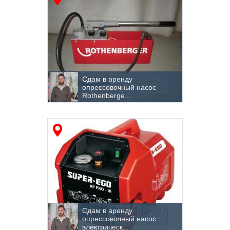
Обработка арматуры
Ограждения
Опалубочные системы
Опрессовка отопления
Сдам в аренду
опрессовочный насос
Rothenberge...
Освещение
Отопление и вентиляция
Отрезное оборудование и инструмент
Очистка поверхностей
Парогенераторы
Плиткорезы и камнерезы
Сдам в аренду
Погрузчики
опрессовочный насос
электрическ...