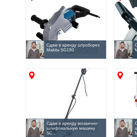
Сдам в аренду штроборез
Makita SG180
Сдам в аренду мозаично-
шлифовальную машину
SC...
М