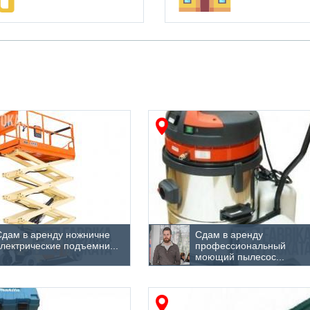
Сдам в аренду ножничне
Сдам в аренду
электрические подъемни...
профессиональный
моющий пылесос...