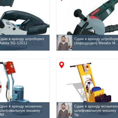
Сдам в аренду штроборез
Сдам в аренду штроборе
Makita SG-1251J
(бороздодел) Metabo M..
Сдам в аренду мозаично-
Сдам в аренду мозаично
шлифовальную машину
шлифовальную машину
И...
Sp...