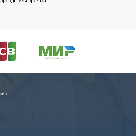
 аренды или проката
ния
а