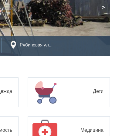
>
Рябиновая ул...
дежда
Дети
мость
Медицина