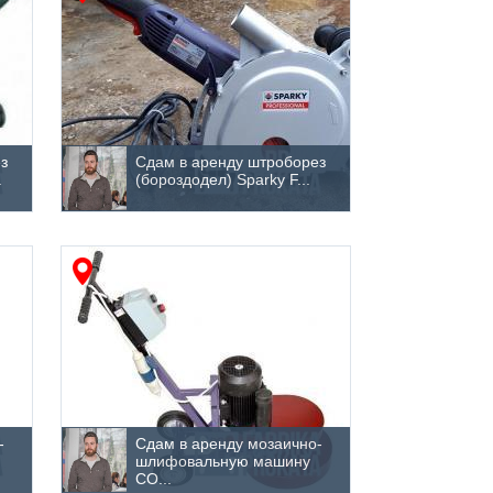
з
Сдам в аренду штроборез
.
(бороздодел) Sparky F...
-
Сдам в аренду мозаично-
шлифовальную машину
СО...