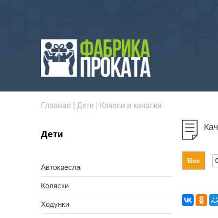
Главная
|
Дети
|
Качели и качалки
Кач
Дети
Все
Автокресла
Коляски
Ходунки