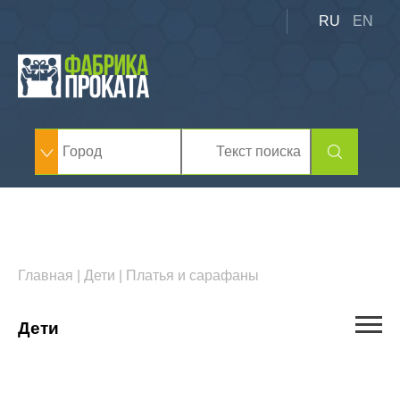
RU
EN
Главная
|
Дети
|
Платья и сарафаны
Дети
Автокресла