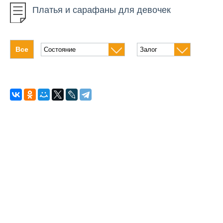
Платья и сарафаны для девочек
Коляски
Ходунки
Все
Игрушки
Карнавальные костюмы
Костюмы для мальчиков
Платья и сарафаны
Кроватки и манежи
Качели и качалки
Стульчики
Весы
Радионяни