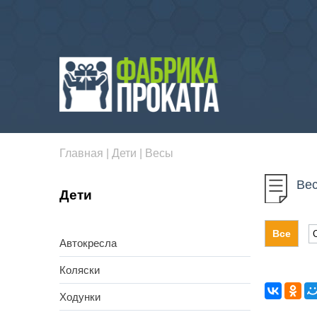
Главная
|
Дети
|
Весы
Ве
Дети
Все
Автокресла
Коляски
Ходунки