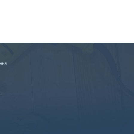
ния
а