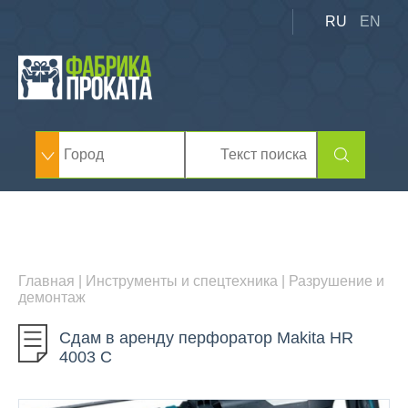
RU
EN
Главная
|
Инструменты и спецтехника
|
Разрушение и
демонтаж
Сдам в аренду перфоратор Makita HR
4003 C