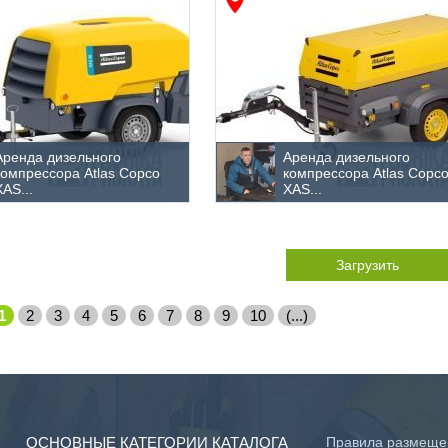
Аренда дизельного
Аренда дизельного
компрессора Atlas Copco
компрессора Atlas Copc
XAS...
XAS...
Загрузить
1
2
3
4
5
6
7
8
9
10
(...)
ОСНОВНЫЕ КАТЕГОРИИ КАТАЛОГА
Правила размеще