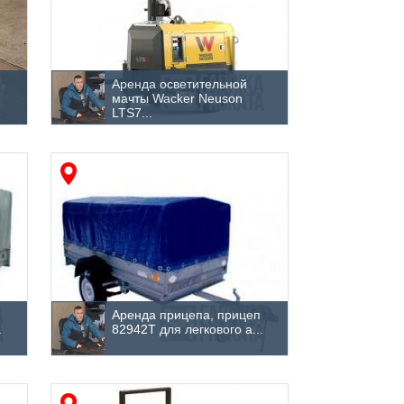
Аренда осветительной
мачты Wacker Neuson
LTS7...
п
Аренда прицепа, прицеп
.
82942Т для легкового а...