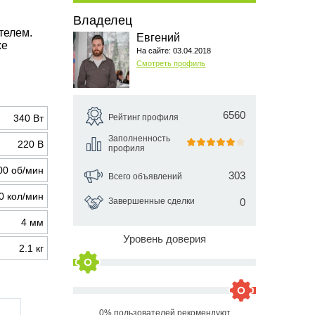
Владелец
телем.
Евгений
же
На сайте: 03.04.2018
Смотреть профиль
6560
Рейтинг профиля
340 Вт
Заполненность
220 В
профиля
00 об/мин
303
Всего объявлений
0 кол/мин
Завершенные сделки
0
4 мм
Уровень доверия
2.1 кг
0% пользователей рекомендуют