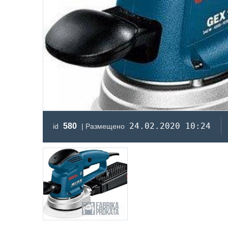
24.02.2020 10:24
580
id
| Размещено