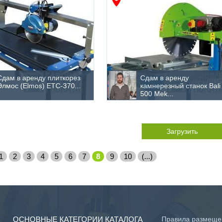
Сдам в аренду плиткорез
Сдам в аренду
Элмос (Elmos) ETC-370...
камнерезный станок Bali
500 Mek...
Загрузить
1
2
3
4
5
6
7
8
9
10
(...)
ОСНОВНЫЕ КАТЕГОРИИ КАТАЛОГА
Правила размеще