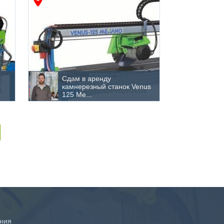
Сдам в аренду
камнерезный станок Venus
125 Me...
ния