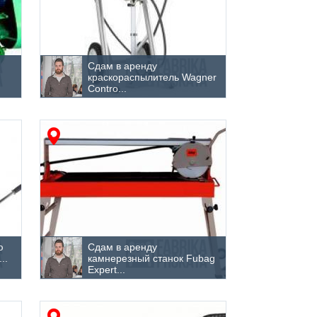
Сдам в аренду
краскораспылитель Wagner
Contro...
ю
Сдам в аренду
..
камнерезный станок Fubag
Expert...