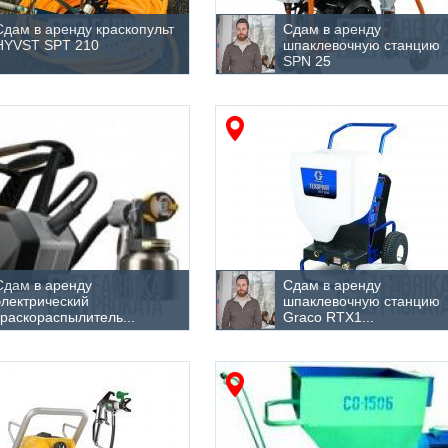
Сдам в аренду краскопульт
Сдам в аренду
HYVST SPT 210
шпаклевочную станцию
SPN 25
Сдам в аренду
Сдам в аренду
электрический
шпаклевочную станцию
краскораспылитель...
Graco RTX1...