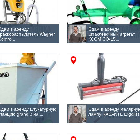
Сдам в аренду
Сдам в аренду
краскораспылитель Wagner
шпаклевочный агрегат
Contro...
КСОМ СО-15...
Сдам в аренду штукатурную
Сдам в аренду малярну
станцию grand 3 на ...
лампу RASANTE Ergoliss.